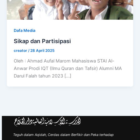
Dafa Media
Sikap dan Partisipasi
creator
/
28 April 2025
Oleh : Ahmad Aufal Marom Mahasiswa STAI Al-
Anwar Prodi IQT (Ilmu Quran dan Tafsir) Alumni MA
Darul Falah tahun 2023 […]
Teguh dalam Aqidah, Cerdas dalam Berfikir dan Peka terhadap