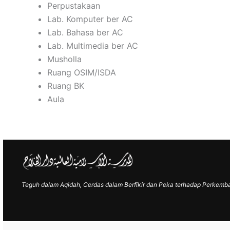
Perpustakaan
Lab. Komputer ber AC
Lab. Bahasa ber AC
Lab. Multimedia ber AC
Musholla
Ruang OSIM/ISDA
Ruang BK
Aula
Teguh dalam Aqidah, Cerdas dalam Berfikir dan Peka terhadap Perkem