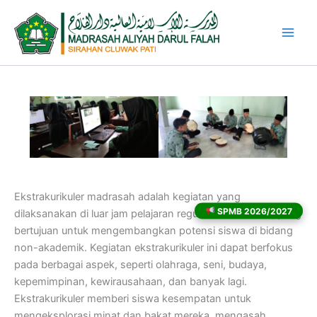
Lewati
ke
konten
Ekstrakurikuler madrasah adalah kegiatan yang
SPMB 2026/2027
dilaksanakan di luar jam pelajaran reguler di madrasah, yang
bertujuan untuk mengembangkan potensi siswa di bidang
non-akademik. Kegiatan ekstrakurikuler ini dapat berfokus
pada berbagai aspek, seperti olahraga, seni, budaya,
kepemimpinan, kewirausahaan, dan banyak lagi.
Ekstrakurikuler memberi siswa kesempatan untuk
mengeksplorasi minat dan bakat mereka, mengasah