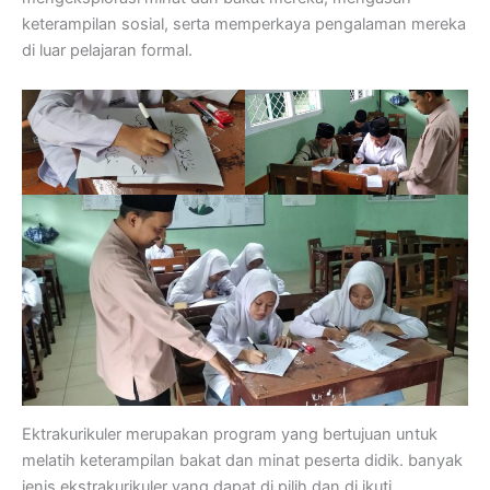
keterampilan sosial, serta memperkaya pengalaman mereka
di luar pelajaran formal.
Ektrakurikuler merupakan program yang bertujuan untuk
melatih keterampilan bakat dan minat peserta didik. banyak
jenis ekstrakurikuler yang dapat di pilih dan di ikuti