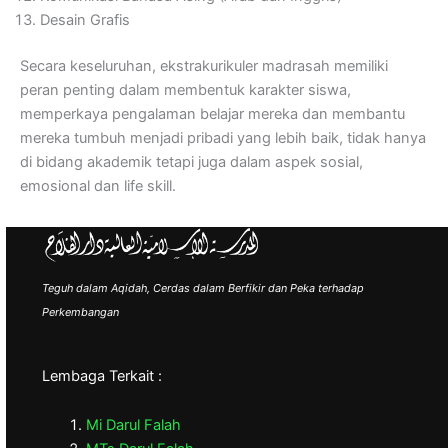
Desain Grafis
Secara keseluruhan, ekstrakurikuler madrasah memiliki
peran penting dalam membentuk karakter siswa,
memperkaya pengalaman belajar mereka dan membantu
mereka tumbuh menjadi pribadi yang lebih baik, tidak hanya
di bidang akademik tetapi juga dalam aspek sosial,
emosional dan life skill.
Teguh dalam Aqidah, Cerdas dalam Berfikir dan Peka terhadap
Perkembangan
Lembaga Terkait :
Mi Darul Falah