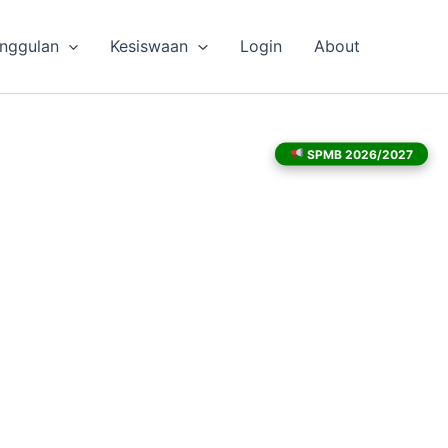
nggulan
Kesiswaan
Login
About
SPMB 2026/2027